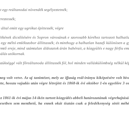
nt egy reáltanodai növendék segélyeztetnék;
reztessék;
 által emitt egy ugrókut építtessék; végre
ékének dicsőítésére és Sopron városának e szorosabb köréhez tartozott halhatl
en egy méltó emlékszobor állíttassék; és minthogy a halhatlan hazafi különösen a g
emtő ereje, mind számtalan áldozatok árán babérait, a közgyülés e nagy férfiu em
 hálás utókornak.
zükséggé vált főreáltanoda állíttassék föl, hol minden valláskülömbség nélkül ké
meg volt vetve. Az uj tanintézet, mely az ifjuság reál-irányu kiképzésére volt hiv
, hosszu vajudás után végre létrejött és 1868-ik évi október 1-én egyelőre 3 os
z 1861-ik évi május 14-ikén tartott közgyülés abbeli határozatának végrehajtásá
esetben sem menthető, ha ennek okát tisztán csak a feledékenység sötét méh