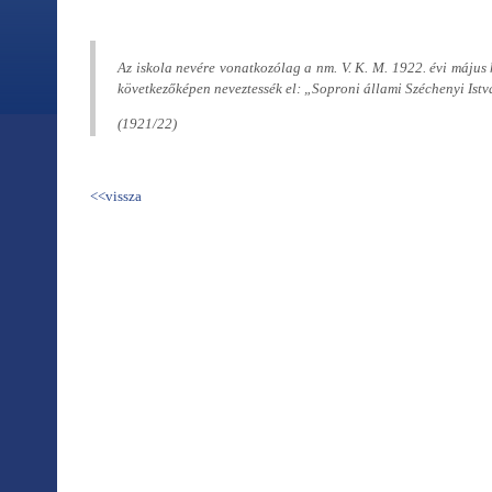
Az iskola nevére vonatkozólag a nm. V. K. M. 1922. évi május h
következőképen neveztessék el: „Soproni állami Széchenyi Istv
(1921/22)
<<vissza