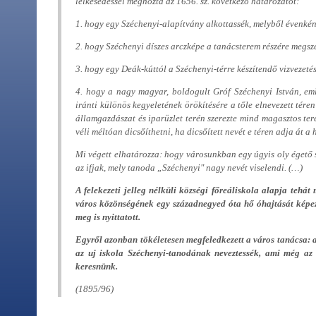
lelkesedéssel meghozta az 1656. sz. következő határozatot:
1. hogy egy Széchenyi-alapítvány alkottassék, melyből évenké
2. hogy Széchenyi díszes arczképe a tanácsterem részére megsze
3. hogy egy Deák-kúttól a Széchenyi-térre készítendő vizvezetés
4. hogy a nagy magyar, boldogult Gróf Széchenyi István, eml
iránti különös kegyeletének örökítésére a tőle elnevezett tér
államgazdászat és iparüzlet terén szerezte mind magasztos ter
véli méltóan dicsőíthetni, ha dicsőített nevét e téren adja át a
Mi végett elhatározza: hogy városunkban egy úgyis oly égető s
az ifjak, mely tanoda „Széchenyi" nagy nevét viselendi.
(…)
A felekezeti jelleg nélküli községi főreáliskola alapja tehát 
város közönségének egy századnegyed óta hő óhajtását képezte
meg is nyittatott.
Egyről azonban tökéletesen megfeledkezett a város tanácsa: a
az uj iskola Széchenyi-tanodának neveztessék, ami még az 
keresnünk.
(1895/96)