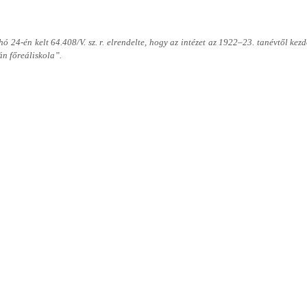
ó 24-én kelt 64.408/V. sz. r. elrendelte, hogy az intézet az 1922–23. tanévtől kez
án főreáliskola”.