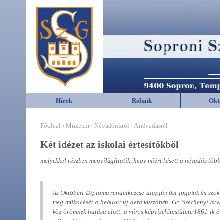
Hírek
Rólunk
Okt
Főoldal › Múzeum › Névadónkról › A névadásról
Két idézet az iskolai értesítőkből
melyekkel részben megvilágíttatik, hogy miért késett a névadás több
Az Októberi Diploma rendelkezése alapján ősi jogaink és szoká
meg működését a beállott uj aera küszöbén. Gr. Széchenyi Ist
köz-örömnek hatása alatt, a város képviselőtestülete 1861-ik 