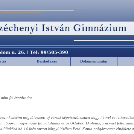
atás
Beiskolázás
Dokumentumtár
 mint fél évszázadot
saink szerint megválasztott uj városi képvisedőtestület nagy hévvel és lelkesedéss
ván, Sopronmegye nagy fia halálának és az Októberi Diploma, a nemzet feltámadás
évi Pünkösd hó 14-ikén tartott közgyülésében Ferd. Kania polgármester elnöklete al