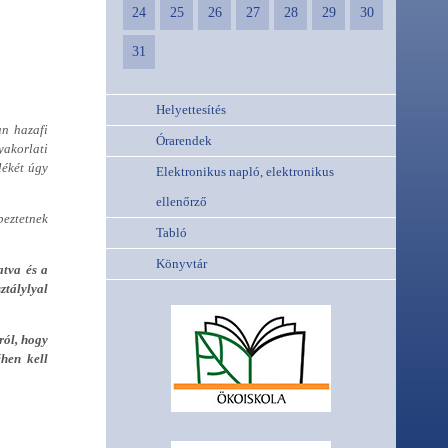
24
25
26
27
28
29
30
31
Helyettesítés
an hazafi
Órarendek
yakorlati
lékét úgy
Elektronikus napló, elektronikus
ellenőrző
peztetnek
Tabló
Könyvtár
atva és a
ztálylyal
ról, hogy
éhen kell