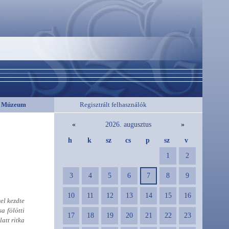
Múzeum
Regisztrált felhasználók
«
2026. augusztus
»
h
k
sz
cs
p
sz
v
1
2
3
4
5
6
7
8
9
10
11
12
13
14
15
16
el kezdte
a fölötti
17
18
19
20
21
22
23
att ritka