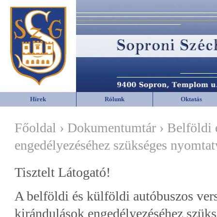
Hírek
Rólunk
Oktatás
Főoldal › Dokumentumtár › Belföldi é
engedélyezéséhez szükséges nyomta
Tisztelt Látogató!
A belföldi és külföldi autóbuszos ver
kirándulások engedélyezéséhez szük