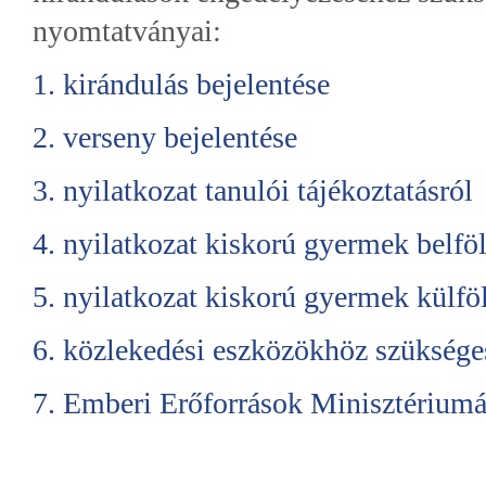
nyomtatványai:
1. kirándulás bejelentése
2. verseny bejelentése
3. nyilatkozat tanulói tájékoztatásról
4. nyilatkozat kiskorú gyermek belfö
5. nyilatkozat kiskorú gyermek külfö
6. közlekedési eszközökhöz szüksége
7. Emberi Erőforrások Minisztériumán