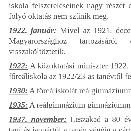
iskola felszereléseinek nagy részét 
folyó oktatás nem szűnik meg.
1922. január:
Mivel az 1921. decem
Magyarországhoz tartozásáról 
visszaköltöztetik.
1922:
A közoktatási miniszter 1922. 
főreáliskola az 1922/23-as tanévtől f
1930:
A főreáliskolát reálgimnáziumm
1935:
A reálgimnázium gimnáziummá
1937. november:
Leszakad a 80 éve
tanítás januártól a tanév végéig a vár