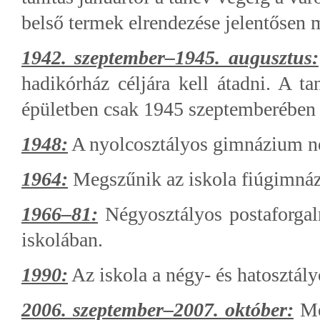
belső termek elrendezése jelentősen 
1942. szeptember–1945. augusztus:
hadikórház céljára kell átadni. A ta
épületben csak 1945 szeptemberében 
1948:
A nyolcosztályos gimnázium né
1964:
Megszűnik az iskola fiúgimnáz
1966–81:
Négyosztályos postaforgalm
iskolában.
1990:
Az iskola a négy- és hatosztá
2006. szeptember–2007. október:
Meg