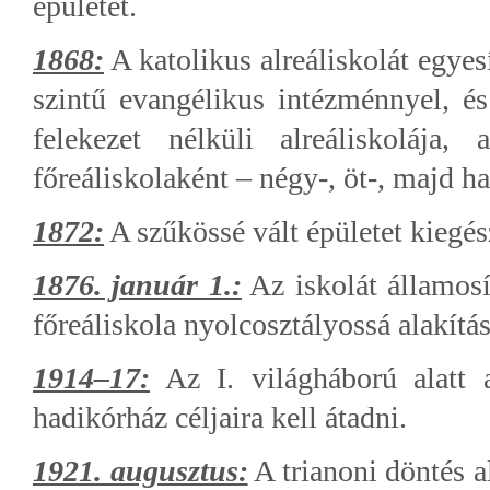
épületét.
1868:
A katolikus alreáliskolát egye
szintű evangélikus intézménnyel, és
felekezet nélküli alreáliskoláj
főreáliskolaként – négy-, öt-, majd ha
1872:
A szűkössé vált épületet kiegész
1876. január 1.:
Az iskolát államos
főreáliskola nyolcosztályossá alakítása
1914–17:
Az I. világháború alatt a
hadikórház céljaira kell átadni.
1921. augusztus:
A trianoni döntés a