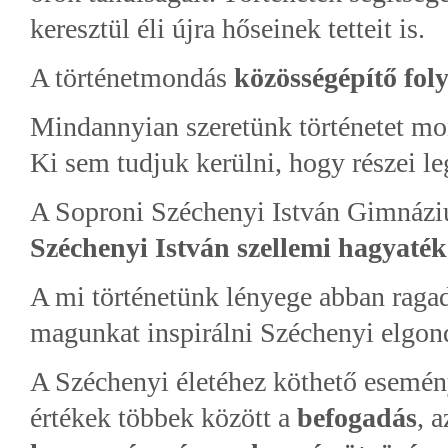
keresztül éli újra hőseinek tetteit is.
A történetmondás
közösségépítő fol
Mindannyian szeretünk történetet mond
Ki sem tudjuk kerülni, hogy részei l
A Soproni Széchenyi István Gimnáziu
Széchenyi István szellemi hagyaték
A mi történetünk lényege abban raga
magunkat inspirálni Széchenyi elgond
A Széchenyi életéhez köthető esemé
értékek többek között a
befogadás
, 