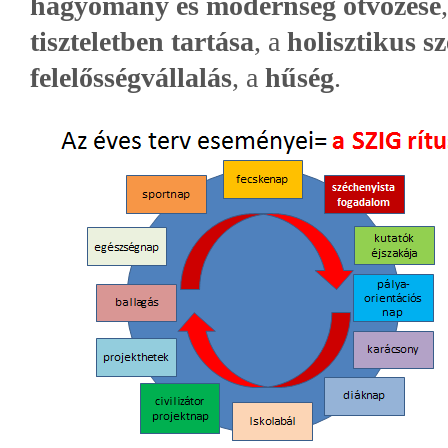
hagyomány és modernség ötvözése
tiszteletben tartása
, a
holisztikus s
felelősségvállalás
, a
hűség
.