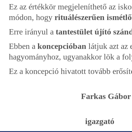
Ez az értékkör megjeleníthető az is
módon, hogy
rituálészerűen ismét
Erre irányul a
tantestület újító szán
Ebben a
koncepcióban
látjuk azt az
hagyományhoz, ugyanakkor lök a fol
Ez a koncepció hivatott tovább erősít
Farkas Gábor
igazgató